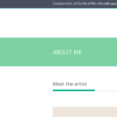
Contact info: (012) 345-6789, office@sap
ABOUT ME
Meet the artist