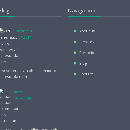
Blog
Navigation
Conceptual
About us
14.04.2014
Services
Portfolio
Blog
Sed venenatis, nibh et commodo
Contact
malesuada nibh
News
14.04.2014
Aliquam aliquam pellentesque elit