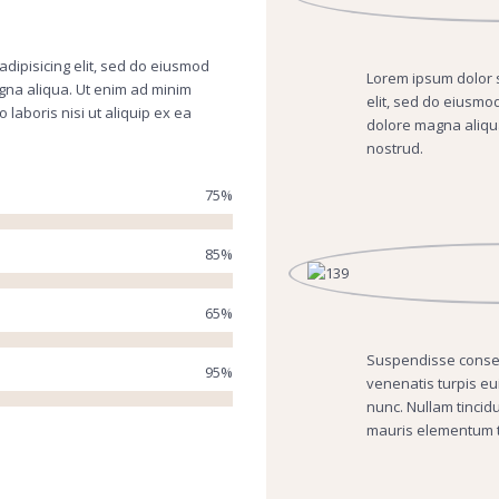
adipisicing elit, sed do eiusmod
Lorem ipsum dolor s
gna aliqua. Ut enim ad minim
elit, sed do eiusmo
 laboris nisi ut aliquip ex ea
dolore magna aliqu
nostrud.
75%
85%
65%
Suspendisse consequ
95%
venenatis turpis eu
nunc. Nullam tincidu
mauris elementum t