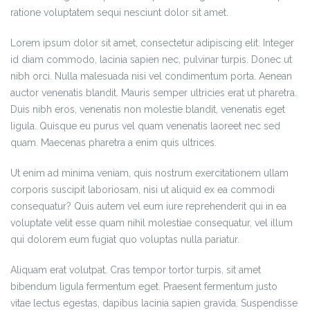
ratione voluptatem sequi nesciunt dolor sit amet.
Lorem ipsum dolor sit amet, consectetur adipiscing elit. Integer
id diam commodo, lacinia sapien nec, pulvinar turpis. Donec ut
nibh orci. Nulla malesuada nisi vel condimentum porta. Aenean
auctor venenatis blandit. Mauris semper ultricies erat ut pharetra.
Duis nibh eros, venenatis non molestie blandit, venenatis eget
ligula. Quisque eu purus vel quam venenatis laoreet nec sed
quam. Maecenas pharetra a enim quis ultrices.
Ut enim ad minima veniam, quis nostrum exercitationem ullam
corporis suscipit laboriosam, nisi ut aliquid ex ea commodi
consequatur? Quis autem vel eum iure reprehenderit qui in ea
voluptate velit esse quam nihil molestiae consequatur, vel illum
qui dolorem eum fugiat quo voluptas nulla pariatur.
Aliquam erat volutpat. Cras tempor tortor turpis, sit amet
bibendum ligula fermentum eget. Praesent fermentum justo
vitae lectus egestas, dapibus lacinia sapien gravida. Suspendisse